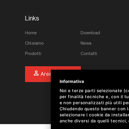
Links
Home
Download
Chi siamo
News
Prodotti
Contatti
person
Area riservata
Informativa
Noi e terze parti selezionate (
per finalità tecniche e, con il
e non personalizzati più utili p
Chiudendo questo banner con la 
selezionare i cookie da installar
anche diversi da quelli tecnici,