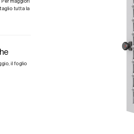
. Per maggiori
taglio tutta la
che
io, il foglio