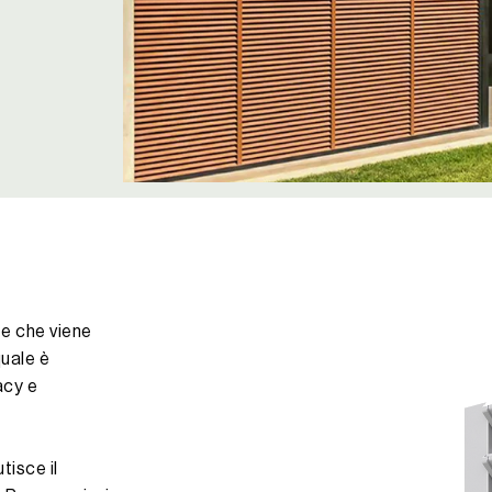
 e che viene
quale è
acy e
tisce il