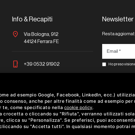
Info & Recapiti
Newsletter
location_on
Resta aggiornat
Via Bologna, 912
44124 Ferrara FE
phone_iphone
+39 0532 91902
Ho preso visione
faceboo
mail
info@acediplast.it
come ad esempio Google, Facebook, LinkedIn, ecc.) utilizzia
 tuo consenso, anche per altre finalità come ad esempio per
er te, come specificato nella
cookie policy
.
crocetta o cliccando su "Rifiuta", verranno utilizzati sol
e, clicca su "Personalizza". Se preferisci, puoi acconsentire 
 cliccando su "Accetta tutti". In qualsiasi momento potrai m