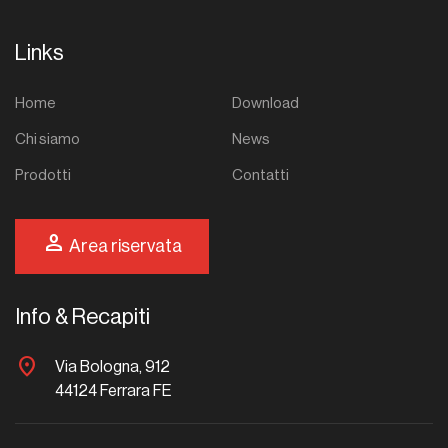
Links
Home
Download
Chi siamo
News
Prodotti
Contatti
person
Area riservata
Info & Recapiti
location_on
Via Bologna, 912
44124 Ferrara FE