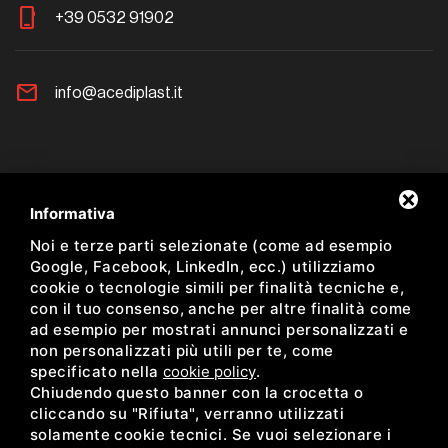
phone_iphone
+39 0532 91902
mail
info@acediplast.it
Newsletter
Informativa
Noi e terze parti selezionate (come ad esempio
Resta aggiornato sulle nostre proposte
Google, Facebook, LinkedIn, ecc.) utilizziamo
cookie o tecnologie simili per finalità tecniche e,
con il tuo consenso, anche per altre finalità come
ad esempio per mostrati annunci personalizzati e
non personalizzati più utili per te, come
Ho preso visione dell'informativa sulla Newsletter *
specificato nella
cookie policy
.
Chiudendo questo banner con la crocetta o
facebook
instagram
cliccando su "Rifiuta", verranno utilizzati
solamente cookie tecnici. Se vuoi selezionare i