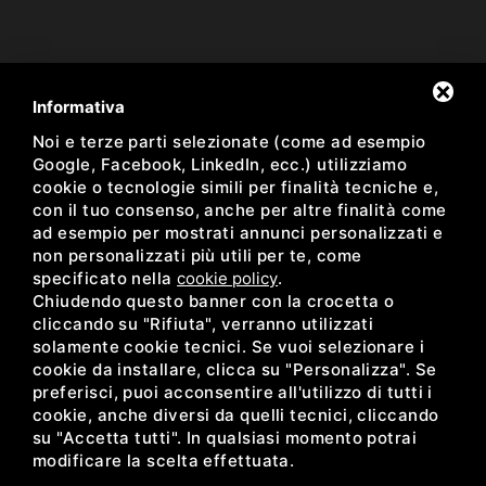
Newsletter
Informativa
Noi e terze parti selezionate (come ad esempio
Resta aggiornato sulle nostre proposte
Google, Facebook, LinkedIn, ecc.) utilizziamo
cookie o tecnologie simili per finalità tecniche e,
con il tuo consenso, anche per altre finalità come
ad esempio per mostrati annunci personalizzati e
non personalizzati più utili per te, come
Ho preso visione dell'informativa sulla Newsletter *
specificato nella
cookie policy
.
Chiudendo questo banner con la crocetta o
facebook
instagram
cliccando su "Rifiuta", verranno utilizzati
solamente cookie tecnici. Se vuoi selezionare i
cookie da installare, clicca su "Personalizza". Se
preferisci, puoi acconsentire all'utilizzo di tutti i
cookie, anche diversi da quelli tecnici, cliccando
su "Accetta tutti". In qualsiasi momento potrai
modificare la scelta effettuata.
ACEDI PLAST SRL •
PRIVACY
•
SITEMAP
• QUESTO SITO È PROTETTO DA
GOOGLE RECAPTCHA V3,
PRIVACY POLICY
E
TERMS OF SERVICE
DI GOOGLE.