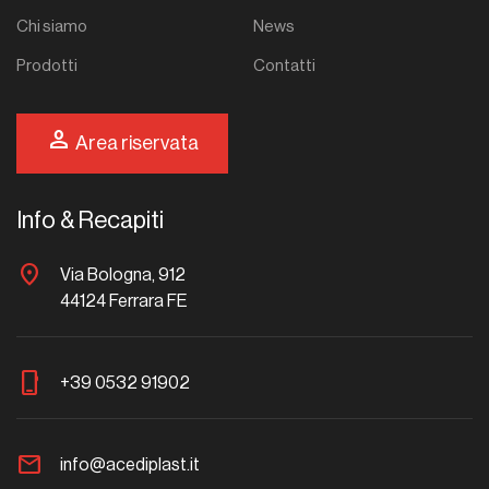
Chi siamo
News
Prodotti
Contatti
person
Area riservata
Info & Recapiti
location_on
Via Bologna, 912
44124 Ferrara FE
phone_iphone
+39 0532 91902
mail
info@acediplast.it