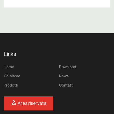
Links
Home
Download
Chi siamo
News
Prodotti
Contatti
person
Area riservata