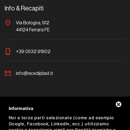
Info & Recapiti
location_on
Via Bologna, 912
44124 Ferrara FE
phone_iphone
+39 0532 91902
mail
info@acediplast.it
Newsletter
Informativa
Noi e terze parti selezionate (come ad esempio
Resta aggiornato sulle nostre proposte
Google, Facebook, LinkedIn, ecc.) utilizziamo
cookie o tecnologie simili per finalità tecniche e,