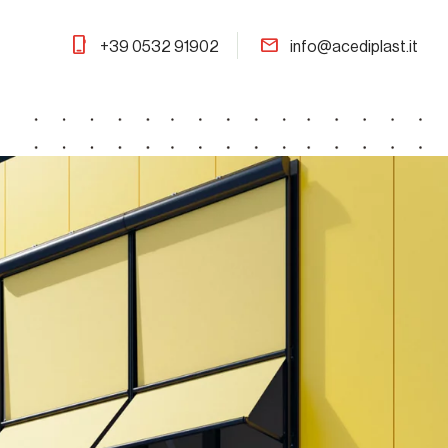
phone_iphone
mail
+39 0532 91902
info@acediplast.it