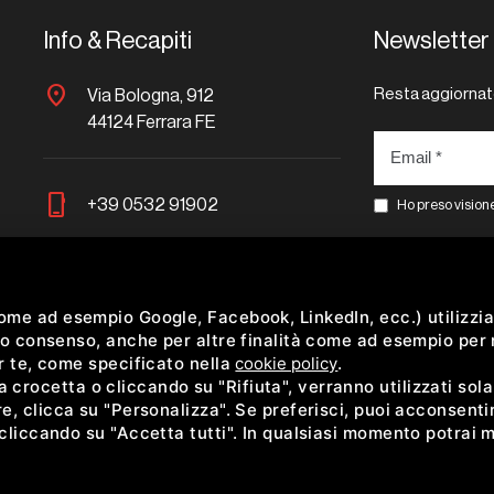
Info & Recapiti
Newsletter
location_on
Resta aggiornat
Via Bologna, 912
44124 Ferrara FE
phone_iphone
+39 0532 91902
Ho preso visione
faceboo
mail
info@acediplast.it
come ad esempio Google, Facebook, LinkedIn, ecc.) utilizzia
 tuo consenso, anche per altre finalità come ad esempio per
er te, come specificato nella
cookie policy
.
crocetta o cliccando su "Rifiuta", verranno utilizzati sol
e, clicca su "Personalizza". Se preferisci, puoi acconsentire 
 cliccando su "Accetta tutti". In qualsiasi momento potrai m
TO DA GOOGLE RECAPTCHA V3,
PRIVACY POLICY
E
TERMS OF SERVICE
DI GOOGLE