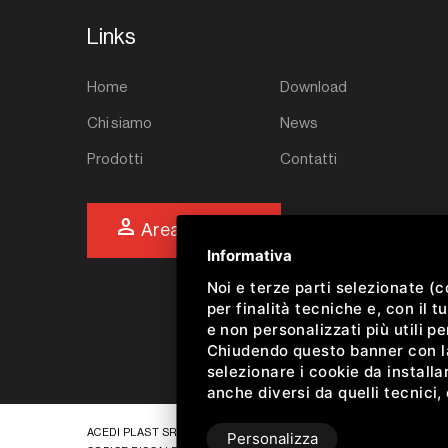
Links
Home
Download
Chi siamo
News
Prodotti
Contatti
person
Area riservata
Informativa
Noi e terze parti selezionate (
per finalità tecniche e, con il
e non personalizzati più utili p
Chiudendo questo banner con la 
selezionare i cookie da installar
anche diversi da quelli tecnici,
ACEDI PLAST SRL •
PRIVACY
•
SITEMAP
• QUESTO SITO È PROTET
Personalizza