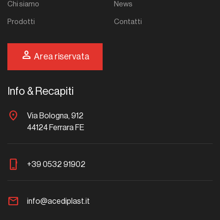
Chi siamo
News
Prodotti
Contatti
person
Area riservata
Info & Recapiti
location_on
Via Bologna, 912
44124 Ferrara FE
phone_iphone
+39 0532 91902
mail
info@acediplast.it