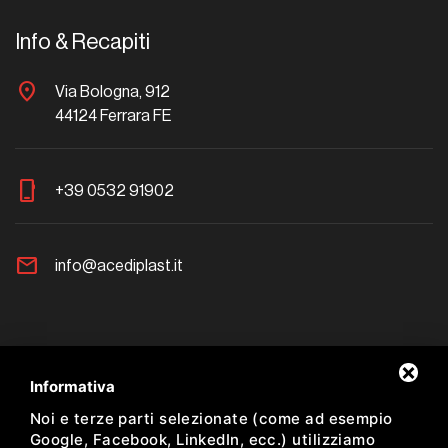
Info & Recapiti
location_on
Via Bologna, 912
44124 Ferrara FE
phone_iphone
+39 0532 91902
mail
info@acediplast.it
Newsletter
Informativa
Noi e terze parti selezionate (come ad esempio
Resta aggiornato sulle nostre proposte
Google, Facebook, LinkedIn, ecc.) utilizziamo