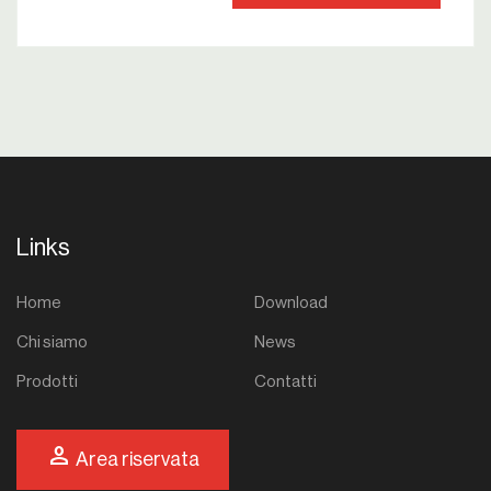
Links
Home
Download
Chi siamo
News
Prodotti
Contatti
person
Area riservata