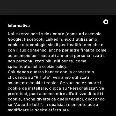
Newsletter
Informativa
Noi e terze parti selezionate (come ad esempio
Resta aggiornato sulle nostre proposte
Google, Facebook, LinkedIn, ecc.) utilizziamo
cookie o tecnologie simili per finalità tecniche e,
con il tuo consenso, anche per altre finalità come
ad esempio per mostrati annunci personalizzati e
non personalizzati più utili per te, come
Ho preso visione dell'informativa sulla Newsletter *
specificato nella
cookie policy
.
Chiudendo questo banner con la crocetta o
facebook
instagram
cliccando su "Rifiuta", verranno utilizzati
solamente cookie tecnici. Se vuoi selezionare i
cookie da installare, clicca su "Personalizza". Se
preferisci, puoi acconsentire all'utilizzo di tutti i
cookie, anche diversi da quelli tecnici, cliccando
su "Accetta tutti". In qualsiasi momento potrai
modificare la scelta effettuata.
ACEDI PLAST SRL •
PRIVACY
•
SITEMAP
• QUESTO SITO È PROTETTO DA
GOOGLE RECAPTCHA V3,
PRIVACY POLICY
E
TERMS OF SERVICE
DI GOOGLE.