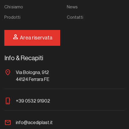
Chi siamo
News
Prodotti
Contatti
person
Area riservata
Info & Recapiti
location_on
Via Bologna, 912
44124 Ferrara FE
phone_iphone
+39 0532 91902
mail
info@acediplast.it