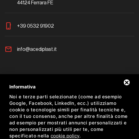
44124 Ferrara FE
phone_iphone
+39 0532 91902
mail
info@acediplast.it
Newsletter
Informativa
Noi e terze parti selezionate (come ad esempio
Resta aggiornato sulle nostre proposte
Google, Facebook, LinkedIn, ecc.) utilizziamo
cookie o tecnologie simili per finalità tecniche e,
con il tuo consenso, anche per altre finalità come
ad esempio per mostrati annunci personalizzati e
non personalizzati più utili per te, come
Ho preso visione dell'informativa sulla Newsletter *
specificato nella
cookie policy
.