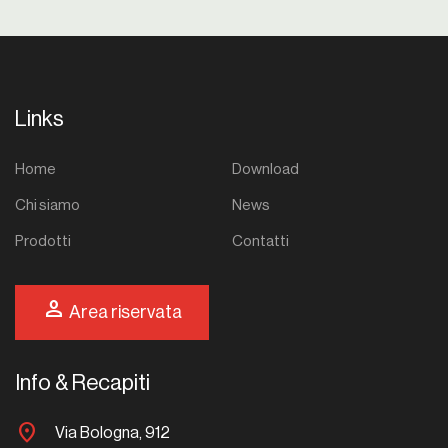
Links
Home
Download
Chi siamo
News
Prodotti
Contatti
person
Area riservata
Info & Recapiti
location_on
Via Bologna, 912