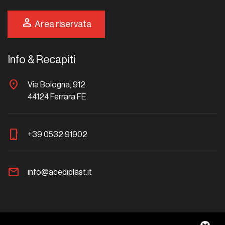
person
Area riservata
Info & Recapiti
location_on
Via Bologna, 912
44124 Ferrara FE
phone_iphone
+39 0532 91902
mail
info@acediplast.it