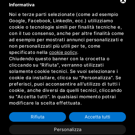
Newsletter
Informativa
Noi e terze parti selezionate (come ad esempio
Resta aggiornato sulle nostre proposte
Google, Facebook, LinkedIn, ecc.) utilizziamo
cookie o tecnologie simili per finalità tecniche e,
con il tuo consenso, anche per altre finalità come
ad esempio per mostrati annunci personalizzati e
non personalizzati più utili per te, come
Ho preso visione dell'informativa sulla Newsletter *
specificato nella
cookie policy
.
Chiudendo questo banner con la crocetta o
facebook
instagram
cliccando su "Rifiuta", verranno utilizzati
solamente cookie tecnici. Se vuoi selezionare i
cookie da installare, clicca su "Personalizza". Se
preferisci, puoi acconsentire all'utilizzo di tutti i
cookie, anche diversi da quelli tecnici, cliccando
su "Accetta tutti". In qualsiasi momento potrai
modificare la scelta effettuata.
ACEDI PLAST SRL •
PRIVACY
•
SITEMAP
• QUESTO SITO È PROTETTO DA
GOOGLE RECAPTCHA V3,
PRIVACY POLICY
E
TERMS OF SERVICE
DI GOOGLE.
CODICE FISCALE E P.IVA IT00054190384 REG. IMPR. FE 00054190384 / R.E.A. FE
Rifiuta
Accetta tutti
A 14585 CAPITALE SOCIALE EURO 300.000,00 INT. VERS. / SDI 5RUO82D
Personalizza