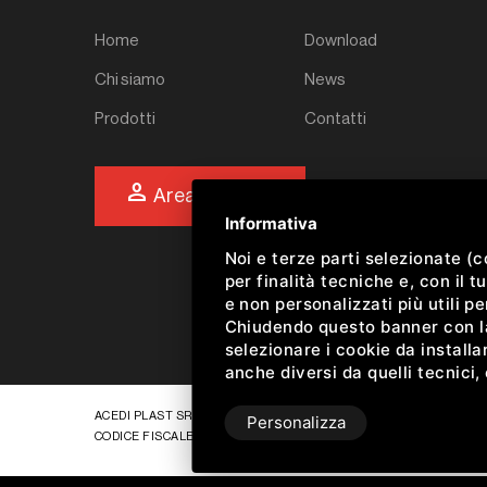
Home
Download
Chi siamo
News
Prodotti
Contatti
person
Area riservata
Informativa
Noi e terze parti selezionate (
per finalità tecniche e, con il
e non personalizzati più utili p
Chiudendo questo banner con la 
selezionare i cookie da installar
anche diversi da quelli tecnici,
ACEDI PLAST SRL •
PRIVACY
•
SITEMAP
• QUESTO SITO È PROTET
Personalizza
CODICE FISCALE E P.IVA IT00054190384 REG. IMPR. FE 00054190384 