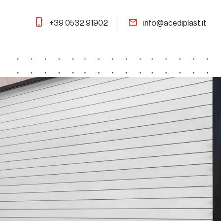
phone_iphone
mail
+39 0532 91902
info@acediplast.it