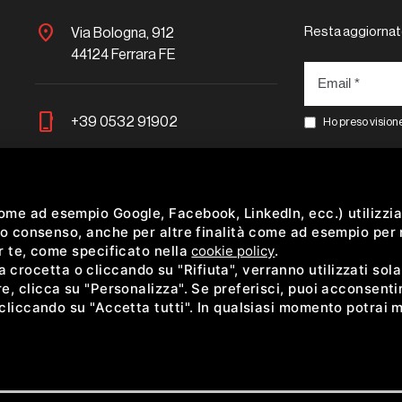
location_on
Resta aggiornat
Via Bologna, 912
44124 Ferrara FE
phone_iphone
+39 0532 91902
Ho preso visione
faceboo
mail
info@acediplast.it
come ad esempio Google, Facebook, LinkedIn, ecc.) utilizzia
 tuo consenso, anche per altre finalità come ad esempio per
er te, come specificato nella
cookie policy
.
crocetta o cliccando su "Rifiuta", verranno utilizzati sol
e, clicca su "Personalizza". Se preferisci, puoi acconsentire 
 cliccando su "Accetta tutti". In qualsiasi momento potrai m
TO DA GOOGLE RECAPTCHA V3,
PRIVACY POLICY
E
TERMS OF SERVICE
DI GOOGLE
/ R.E.A. FE A 14585 CAPITALE SOCIALE EURO 300.000,00 INT. VERS. / SDI 5RUO82D