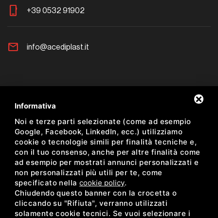
phone_iphone
+39 0532 91902
mail
info@acediplast.it
Newsletter
Informativa
Noi e terze parti selezionate (come ad esempio
Resta aggiornato sulle nostre proposte
Google, Facebook, LinkedIn, ecc.) utilizziamo
cookie o tecnologie simili per finalità tecniche e,
con il tuo consenso, anche per altre finalità come
ad esempio per mostrati annunci personalizzati e
non personalizzati più utili per te, come
Ho preso visione dell'informativa sulla Newsletter *
specificato nella
cookie policy
.
Chiudendo questo banner con la crocetta o
facebook
instagram
cliccando su "Rifiuta", verranno utilizzati
solamente cookie tecnici. Se vuoi selezionare i