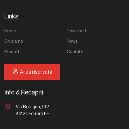
Links
Home
Download
Chi siamo
News
Prodotti
Contatti
person
Area riservata
Info & Recapiti
location_on
Via Bologna, 912
44124 Ferrara FE