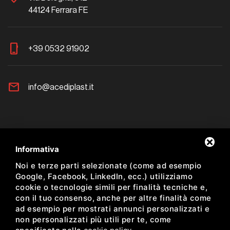
44124 Ferrara FE
phone_iphone
+39 0532 91902
mail
info@acediplast.it
Newsletter
Informativa
Noi e terze parti selezionate (come ad esempio
Resta aggiornato sulle nostre proposte
Google, Facebook, LinkedIn, ecc.) utilizziamo
cookie o tecnologie simili per finalità tecniche e,
con il tuo consenso, anche per altre finalità come
ad esempio per mostrati annunci personalizzati e
non personalizzati più utili per te, come
Ho preso visione dell'informativa sulla Newsletter *