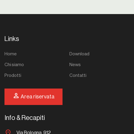
Links
Home
Download
Chi siamo
News
Prodotti
Contatti
person
Area riservata
Info & Recapiti
location_on
Via Bologna, 912